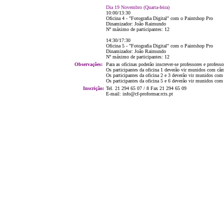
Dia 19 Novembro (Quarta-feira)
10:00/13:30
Oficina 4 - "Fotografia Digital" com o Paintshop Pro
Dinamizador: João Raimundo
Nº máximo de participantes: 12
14:30/17:30
Oficina 5 - "Fotografia Digital" com o Paintshop Pro
Dinamizador: João Raimundo
Nº máximo de participantes: 12
Observações:
Para as oficinas poderão inscrever-se professores e profes
Os participantes da oficina 1 deverão vir munidos com câma
Os participantes da oficina 2 e 3 deverão vir munidos com 
Os participantes da oficina 5 e 6 deverão vir munidos com 
Inscrição:
Tel. 21 294 65 07 / 8 Fax 21 294 65 09
E-mail: info@cf-proformar.rcts.pt