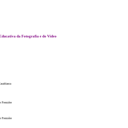
ucativa da Fotografia e do Vídeo
Casablanca
e Première
e Première