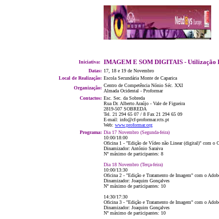
IMAGEM E SOM DIGITAIS - Utilização Ed
Iniciativa:
Datas:
17, 18 e 19 de Novembro
Local de Realização:
Escola Secundária Monte de Caparica
Centro de Competência Nónio Séc. XXI
Organização:
Almada Ocidental - Proformar
Contactos:
Esc. Sec. da Sobreda
Rua Dr. Alberto Araújo - Vale de Figueira
2819-507 SOBREDA
Tel. 21 294 65 07 / 8 Fax 21 294 65 09
E-mail: info@cf-proformar.rcts.pt
Web:
www.proformar.org
Programa:
Dia 17 Novembro (Segunda-feira)
10:00/18:00
Oficina 1 - "Edição de Vídeo não Linear (digital)" com o 
Dinamizador: António Saraiva
Nº máximo de participantes: 8
Dia 18 Novembro (Terça-feira)
10:00/13:30
Oficina 2 - "Edição e Tratamento de Imagem" com o Adob
Dinamizador: Joaquim Gonçalves
Nº máximo de participantes: 10
14:30/17:30
Oficina 3 - "Edição e Tratamento de Imagem" com o Adob
Dinamizador: Joaquim Gonçalves
Nº máximo de participantes: 10