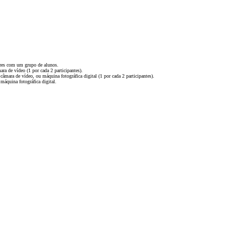
sores com um grupo de alunos.
ra de vídeo (1 por cada 2 participantes).
câmara de vídeo, ou máquina fotográfica digital (1 por cada 2 participantes).
máquina fotográfica digital.