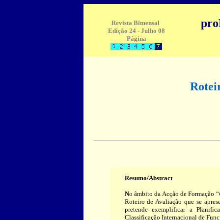
pr
Revista Bimensal
Edição 24 - Julho 08
Página
Rotei
Resumo/Abstract
N
o âmbito da Acção de Formação “
Roteiro de Avaliação que se apres
pretende exemplificar a Planific
Classificação Internacional de Func