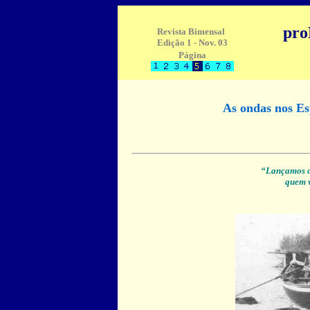
pr
Revista Bimensal
Edição 1 - Nov. 03
Página
As ondas nos Es
“Lançamos o
quem v