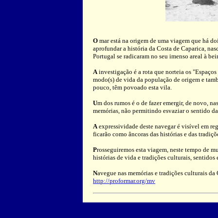
O
mar está na origem de uma viagem que há dois
aprofundar a história da Costa de Caparica, nas
Portugal se radicaram no seu imenso areal à bei
A
investigação é a rota que norteia os "Espaços 
modo(s) de vida da população de origem e tam
pouco, têm povoado esta vila.
U
m dos rumos é o de fazer emergir, de novo, na
memórias, não permitindo esvaziar o sentido d
A
expressividade deste navegar é visível em re
ficarão como âncoras das histórias e das tradiçõ
P
rosseguiremos esta viagem, neste tempo de mu
histórias de vida e tradições culturais, sentidos
N
avegue nas memórias e tradições culturais da
http://proformar.org/mv