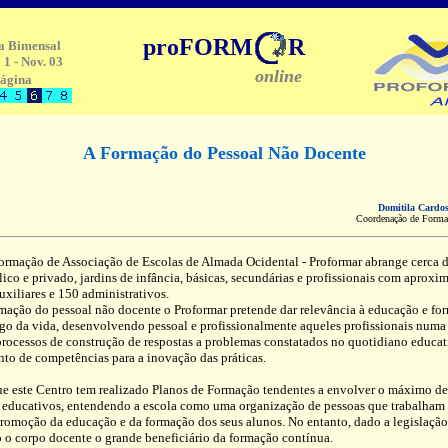
proFORM
R
a Bimensal
 1 - Nov. 03
online
ágina
A Formação do Pessoal Não Docente
Domitila Cardos
Coordenação de Form
rmação de Associação de Escolas de Almada Ocidental - Proformar abrange cerca d
ico e privado, jardins de infância, básicas, secundárias e profissionais com apro
uxiliares e 150 administrativos.
rmação do pessoal não docente o Proformar pretende dar relevância à educação e fo
go da vida, desenvolvendo pessoal e profissionalmente aqueles profissionais numa
rocessos de construção de respostas a problemas constatados no quotidiano educat
to de competências para a inovação das práticas.
e este Centro tem realizado Planos de Formação tendentes a envolver o máximo de
s educativos, entendendo a escola como uma organização de pessoas que trabalham 
promoção da educação e da formação dos seus alunos. No entanto, dado a legislação
o o corpo docente o grande beneficiário da formação contínua.