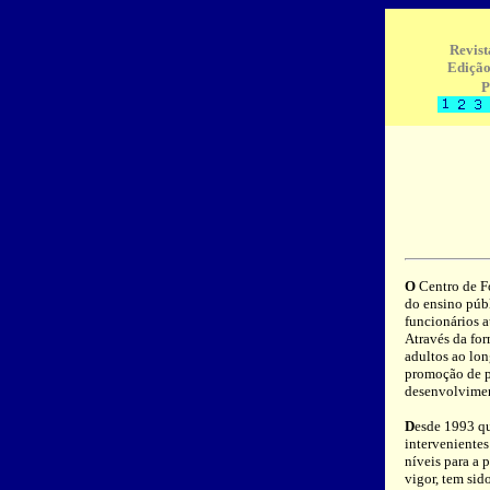
Revist
Edição
P
O
Centro de Fo
do ensino públ
funcionários a
Através da fo
adultos ao lon
promoção de p
desenvolvimen
D
esde 1993 qu
interveniente
níveis para a 
vigor, tem sid