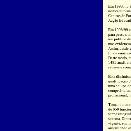
E
m 1993, no â
nomeadamente 
Centros de Fo
Acção Educat
E
m 1998/99 a
para pessoal 
um público de 
mas evidencio
Assim, desde 
financiamento
Deste modo, c
1485 auxiliare
saberes e comp
E
sta dinâmica
qualificação d
uma equipa de
competências,
profissional,
T
omando como 
de 650 funcion
forma integra
sistema, Dire
vigente, em in
auscultando as