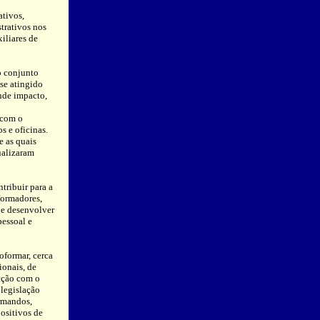
ativos,
trativos nos
iliares de
o conjunto
se atingido
ande impacto,
 com o
 e oficinas.
e as quais
ualizaram
tribuir para a
formadores,
 e desenvolver
essoal e
oformar, cerca
ionais, de
cção com o
legislação
ormandos,
ositivos de