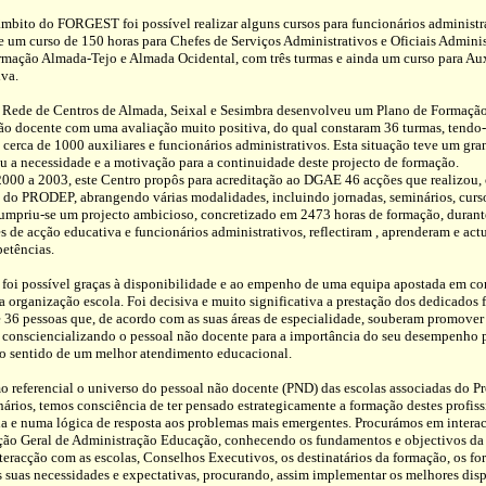
mbito do FORGEST foi possível realizar alguns cursos para funcionários administr
um curso de 150 horas para Chefes de Serviços Administrativos e Oficiais Adminis
rmação Almada-Tejo e Almada Ocidental, com três turmas e ainda um curso para Aux
iva.
 Rede de Centros de Almada, Seixal e Sesimbra desenvolveu um Plano de Formaçã
não docente com uma avaliação muito positiva, do qual constaram 36 turmas, tendo-
cerca de 1000 auxiliares e funcionários administrativos. Esta situação teve um gr
u a necessidade e a motivação para a continuidade deste projecto de formação.
2000 a 2003, este Centro propôs para acreditação ao DGAE 46 acções que realizou,
 do PRODEP, abrangendo várias modalidades, incluindo jornadas, seminários, cursos
umpriu-se um projecto ambicioso, concretizado em 2473 horas de formação, durant
s de acção educativa e funcionários administrativos, reflectiram , aprenderam e act
etências.
 foi possível graças à disponibilidade e ao empenho de uma equipa apostada em con
a organização escola. Foi decisiva e muito significativa a prestação dos dedicados 
 36 pessoas que, de acordo com as suas áreas de especialidade, souberam promover
 consciencializando o pessoal não docente para a importância do seu desempenho p
 no sentido de um melhor atendimento educacional.
referencial o universo do pessoal não docente (PND) das escolas associadas do Pr
ários, temos consciência de ter pensado estrategicamente a formação destes profiss
da e numa lógica de resposta aos problemas mais emergentes. Procurámos em intera
cção Geral de Administração Educação, conhecendo os fundamentos e objectivos da 
teracção com as escolas, Conselhos Executivos, os destinatários da formação, os f
 suas necessidades e expectativas, procurando, assim implementar os melhores disp