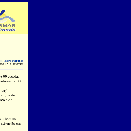
o, Isidro Marques
ação PND Proformar
e 60 escolas
ximadamente 500
rmação de
 lógica de
ivo e do
a diversos
 até então em